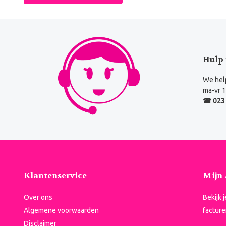
Hulp 
We help
ma-vr 1
☎ 023 
Klantenservice
Mijn
Over ons
Bekijk 
Algemene voorwaarden
facture
Disclaimer