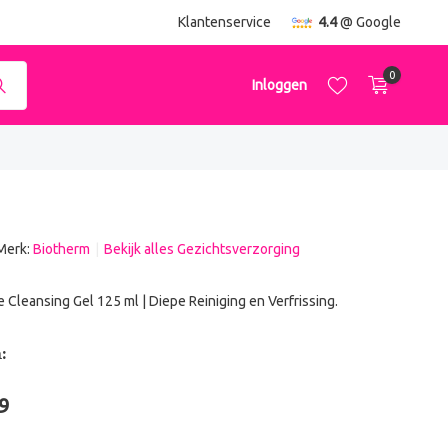
ending
vanaf €50,-
Klantenservice
4.4
@ Google
0
Inloggen
Merk:
Biotherm
Bekijk alles Gezichtsverzorging
Account aanmaken
Account aanmaken
leansing Gel 125 ml | Diepe Reiniging en Verfrissing.
:
9