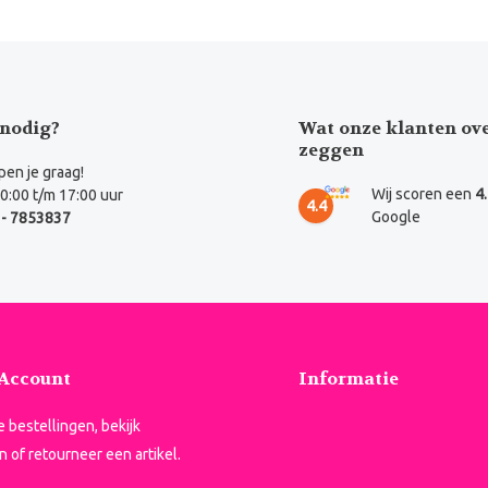
nodig?
Wat onze klanten ov
zeggen
en je graag!
Wij scoren een
4
0:00 t/m 17:00 uur
4.4
Google
- 7853837
 Account
Informatie
je bestellingen, bekijk
n of retourneer een artikel.