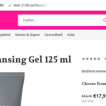
 BE
Voor 21:00 uur besteld = vandaag verzonden
Gratis verz
y&Kind
Wonen & Slapen
Gezondheid
Actie
nsing Gel 125 ml
Biotherm Homme C
Choose from
€17,9
€35,45
Incl. btw