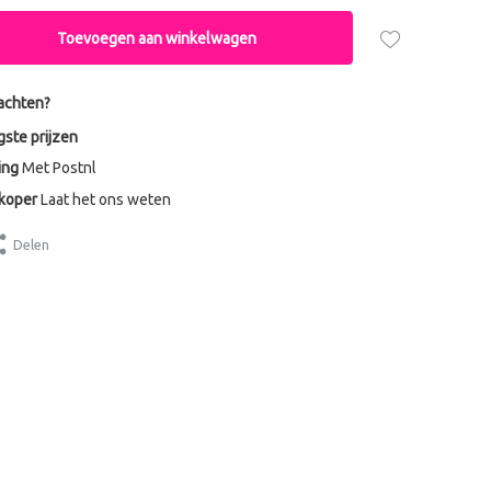
Toevoegen aan winkelwagen
achten?
gste prijzen
ing
Met Postnl
dkoper
Laat het ons weten
Delen