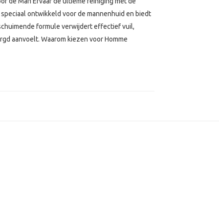
oor de Man Ervaar de ultieme reiniging met de
 speciaal ontwikkeld voor de mannenhuid en biedt
schuimende formule verwijdert effectief vuil,
rzorgd aanvoelt. Waarom kiezen voor Homme