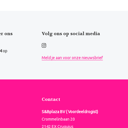
er ons
Volg ons op social media
.4
op
Meld je aan voor onze nieuwsbrief
Contact
S&Bplaza BV ( Voordeeldrogist)
Crommelinbaan 20
2142 EX Cruquius