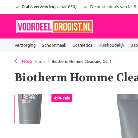
onden
Gratis verzending
vanaf €50,-
De beste deals van NL &
Verzorging
Schoonmaak
Cosmetica
Huishoudelijk
Bab
Terug
Home
Biotherm Homme Cleansing Gel 1...
Biotherm Homme Clea
49% sale