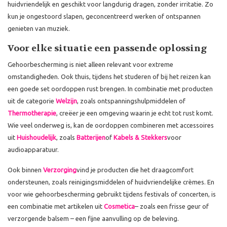
huidvriendelijk en geschikt voor langdurig dragen, zonder irritatie. Zo
kun je ongestoord slapen, geconcentreerd werken of ontspannen
genieten van muziek.
Voor elke situatie een passende oplossing
Gehoorbescherming is niet alleen relevant voor extreme
omstandigheden. Ook thuis, tijdens het studeren of bij het reizen kan
een goede set oordoppen rust brengen. In combinatie met producten
uit de categorie
Welzijn
, zoals ontspanningshulpmiddelen of
Thermotherapie
, creëer je een omgeving waarin je echt tot rust komt.
Wie veel onderweg is, kan de oordoppen combineren met accessoires
uit
Huishoudelijk
, zoals
Batterijen
of
Kabels & Stekkers
voor
audioapparatuur.
Ook binnen
Verzorging
vind je producten die het draagcomfort
ondersteunen, zoals reinigingsmiddelen of huidvriendelijke crèmes. En
voor wie gehoorbescherming gebruikt tijdens festivals of concerten, is
een combinatie met artikelen uit
Cosmetica
– zoals een frisse geur of
verzorgende balsem – een fijne aanvulling op de beleving.