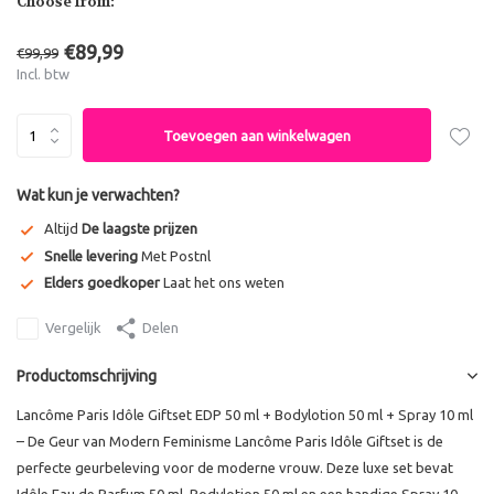
Choose from:
€89,99
€99,99
Incl. btw
Toevoegen aan winkelwagen
Wat kun je verwachten?
Altijd
De laagste prijzen
Snelle levering
Met Postnl
Elders goedkoper
Laat het ons weten
Vergelijk
Delen
Productomschrijving
Lancôme Paris Idôle Giftset EDP 50 ml + Bodylotion 50 ml + Spray 10 ml
– De Geur van Modern Feminisme Lancôme Paris Idôle Giftset is de
perfecte geurbeleving voor de moderne vrouw. Deze luxe set bevat
Idôle Eau de Parfum 50 ml, Bodylotion 50 ml en een handige Spray 10