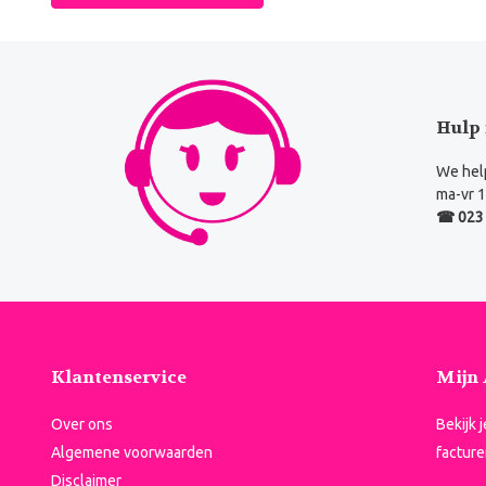
Hulp 
We help
ma-vr 1
☎ 023 
Klantenservice
Mijn
Over ons
Bekijk 
Algemene voorwaarden
facture
Disclaimer