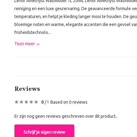
Lenor Amethyst Wasmiddel 1L 20WL Lenor Amethyst Wasmiddel 1
reiniging en een luxe geurervaring. De geavanceerde formule verw
temperaturen, en helpt je kleding langer mooi te houden. De geu
bloemige noten en warme, elegante accenten die een gevoel van
frisheidstechnolo...
Toon meer
Reviews
0
/
Based on 0 reviews
5
Er zijn nog geen reviews geschreven over dit product..
Schrijf je eigen review