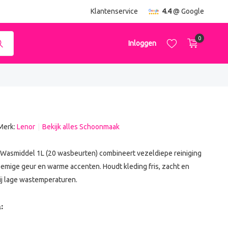
ending
vanaf €50,-
Klantenservice
4.4
@ Google
0
Inloggen
Merk:
Lenor
Bekijk alles Schoonmaak
Account aanmaken
Account aanmaken
Wasmiddel 1L (20 wasbeurten) combineert vezeldiepe reiniging
oemige geur en warme accenten. Houdt kleding fris, zacht en
bij lage wastemperaturen.
: