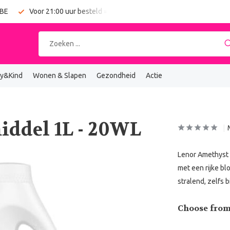
 BE
Voor 21:00 uur besteld = vandaag verzonden
Gratis verz
y&Kind
Wonen & Slapen
Gezondheid
Actie
ddel 1L - 20WL
Lenor Amethyst 
met een rijke bl
stralend, zelfs 
Choose from