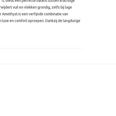
L biedt een perfecte balans tussen krachtige
ijdert vuil en vlekken grondig, zelfs bij lage
r Amethyst is een verfijnde combinatie van
 luxe en comfort oproepen. Dankzij de langdurige