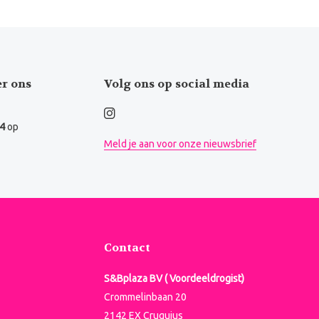
er ons
Volg ons op social media
.4
op
Meld je aan voor onze nieuwsbrief
Contact
S&Bplaza BV ( Voordeeldrogist)
Crommelinbaan 20
2142 EX Cruquius