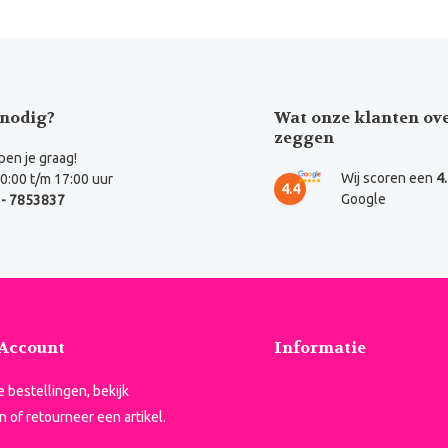
nodig?
Wat onze klanten ov
zeggen
en je graag!
Wij scoren een
4
0:00 t/m 17:00 uur
4.4
Google
- 7853837
 Account
Informatie
je bestellingen, bekijk
n of retourneer een artikel.