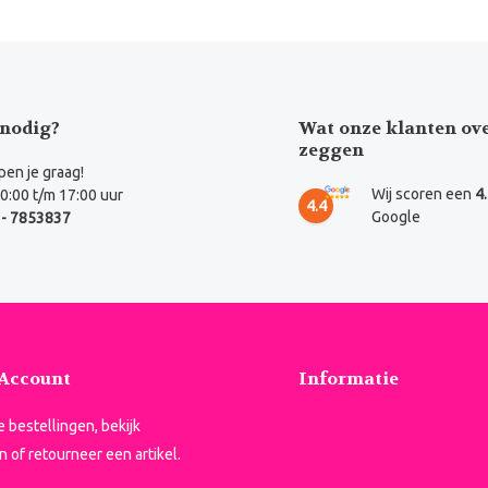
nodig?
Wat onze klanten ov
zeggen
en je graag!
Wij scoren een
4
0:00 t/m 17:00 uur
4.4
Google
- 7853837
 Account
Informatie
je bestellingen, bekijk
n of retourneer een artikel.