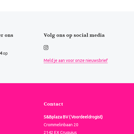
er ons
Volg ons op social media
.4
op
Meld je aan voor onze nieuwsbrief
Contact
S&Bplaza BV ( Voordeeldrogist)
Crommelinbaan 20
2142 EX Cruquius