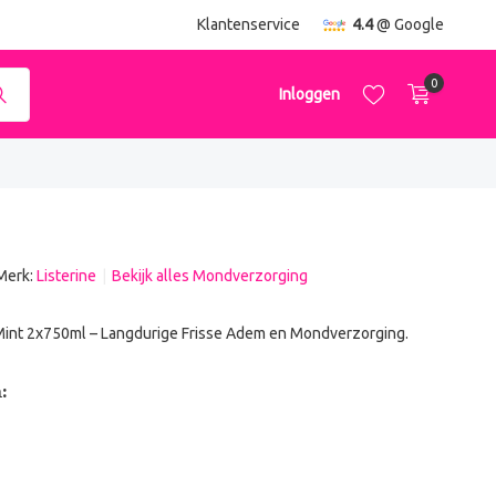
Klantenservice
4.4
@ Google
0
Inloggen
Merk:
Listerine
Bekijk alles Mondverzorging
Account aanmaken
Account aanmaken
 Mint 2x750ml – Langdurige Frisse Adem en Mondverzorging.
: