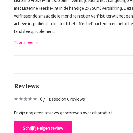
Listerine Fresh Mint 2x750ml – Verfris je Mond met Langdurige
met Listerine Fresh Mint in de handige 2x750ml verpakking. Dez
verfrissende smaak die je mond reinigt en verfrist, terwijl het e
actieve ingrediënten bestrijdt het effectief bacteriën en helpt h
tandvleesproblemen...
Toon meer
Reviews
0
/
Based on 0 reviews
5
Er zijn nog geen reviews geschreven over dit product..
Schrijf je eigen review