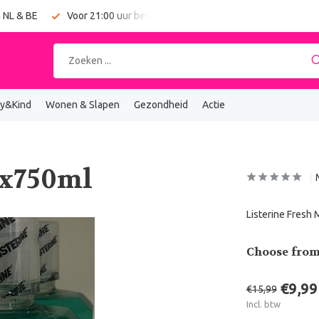
 NL & BE
Voor 21:00 uur besteld = vandaag verzonden
y&Kind
Wonen & Slapen
Gezondheid
Actie
2x750ml
Listerine Fresh
Choose from
€9,99
€15,99
Incl. btw