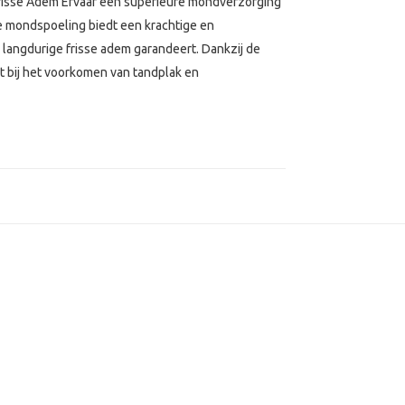
 Frisse Adem Ervaar een superieure mondverzorging
e mondspoeling biedt een krachtige en
en langdurige frisse adem garandeert. Dankzij de
et bij het voorkomen van tandplak en