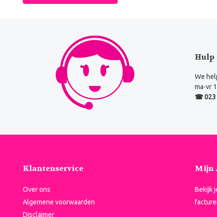
Hulp 
We help
ma-vr 1
☎ 023 
Klantenservice
Mijn
Over ons
Bekijk 
Algemene voorwaarden
facture
Disclaimer