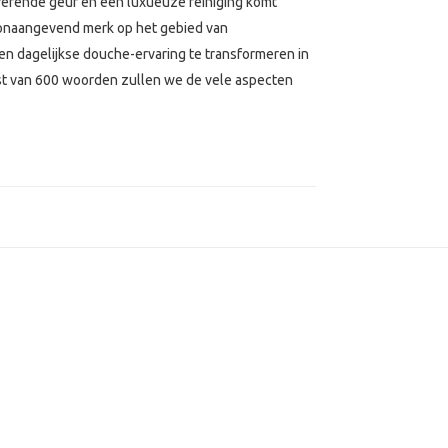
verende geur en een luxueuze reiniging komt
oonaangevend merk op het gebied van
n dagelijkse douche-ervaring te transformeren in
kst van 600 woorden zullen we de vele aspecten