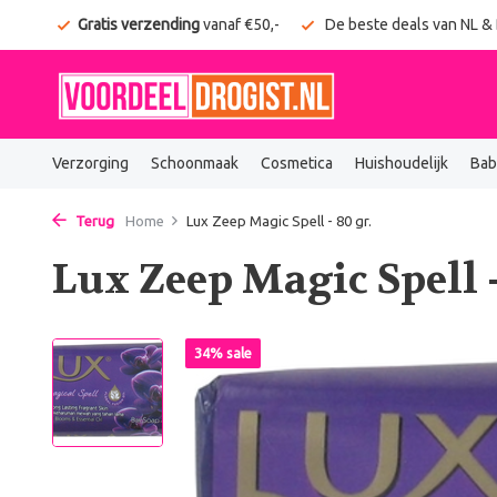
onden
Gratis verzending
vanaf €50,-
De beste deals van NL &
Verzorging
Schoonmaak
Cosmetica
Huishoudelijk
Bab
Terug
Home
Lux Zeep Magic Spell - 80 gr.
Lux Zeep Magic Spell -
34% sale