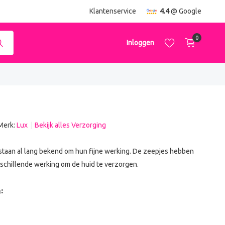
ending
vanaf €50,-
Klantenservice
4.4
@ Google
0
Inloggen
Merk:
Lux
Bekijk alles Verzorging
Account aanmaken
Account aanmaken
staan al lang bekend om hun fijne werking. De zeepjes hebben
rschillende werking om de huid te verzorgen.
: