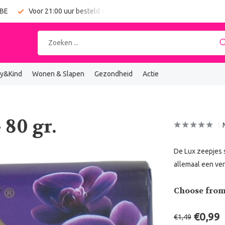
 BE
Voor 21:00 uur besteld = vandaag verzonden
Gratis verz
y&Kind
Wonen & Slapen
Gezondheid
Actie
 80 gr.
De Lux zeepjes 
allemaal een ve
Choose from
€0,99
€1,49