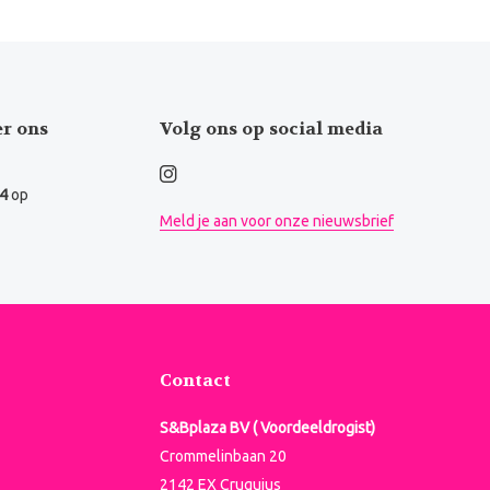
er ons
Volg ons op social media
.4
op
Meld je aan voor onze nieuwsbrief
Contact
S&Bplaza BV ( Voordeeldrogist)
Crommelinbaan 20
2142 EX Cruquius