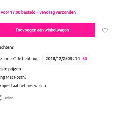
voor 17:00 besteld = vandaag verzonden
Toevoegen aan winkelwagen
achten?
zonden? Je hebt nog:
2018/12/25
0
3
:
1
4
:
5
6
gste prijzen
ing
Met Postnl
dkoper
Laat het ons weten
Delen