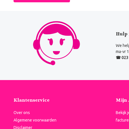
Hulp 
We help
ma-vr 1
☎ 023 
Klantenservice
Mijn
Over ons
Bekijk 
Algemene voorwaarden
facture
Disclaimer