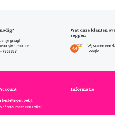
nodig?
Wat onze klanten ov
zeggen
en je graag!
Wij scoren een
4
0:00 t/m 17:00 uur
4.4
Google
- 7853837
 Account
Informatie
je bestellingen, bekijk
n of retourneer een artikel.