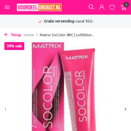
0
Gratis verzending
vanaf €50,-
Terug
Home
Matrix SoColor 8RC | Lichtblon...
38% sale