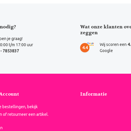
nodig?
Wat onze klanten ov
zeggen
en je graag!
Wij scoren een
4
0:00 t/m 17:00 uur
4.4
Google
- 7853837
 Account
Informatie
je bestellingen, bekijk
n of retourneer een artikel.
en