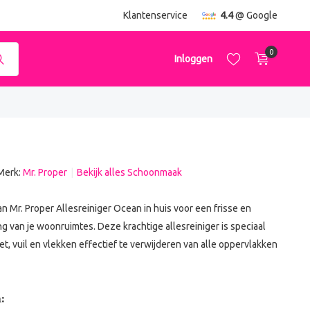
ending
vanaf €50,-
Klantenservice
4.4
@ Google
0
Inloggen
Merk:
Mr. Proper
Bekijk alles Schoonmaak
Account aanmaken
Account aanmaken
an Mr. Proper Allesreiniger Ocean in huis voor een frisse en
ng van je woonruimtes. Deze krachtige allesreiniger is speciaal
t, vuil en vlekken effectief te verwijderen van alle oppervlakken
: