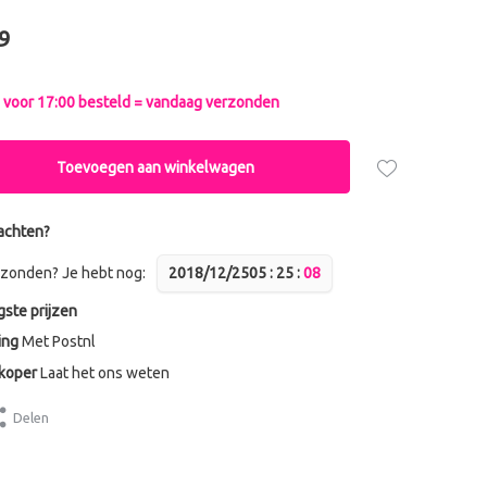
9
voor 17:00 besteld = vandaag verzonden
Toevoegen aan winkelwagen
achten?
zonden? Je hebt nog:
2018/12/25
0
5
:
2
5
:
0
8
gste prijzen
ing
Met Postnl
dkoper
Laat het ons weten
Delen