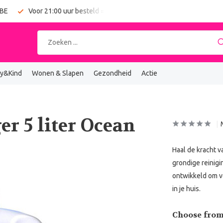
 BE
Voor 21:00 uur besteld = vandaag verzonden
Gratis verz
y&Kind
Wonen & Slapen
Gezondheid
Actie
er 5 liter Ocean
Haal de kracht v
grondige reinigi
ontwikkeld om ve
in je huis.
Choose from