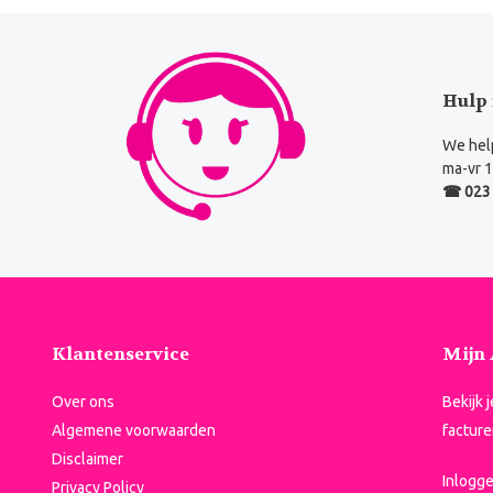
Hulp 
We help
ma-vr 1
☎ 023 
Klantenservice
Mijn
Over ons
Bekijk 
Algemene voorwaarden
facture
Disclaimer
Inlogg
Privacy Policy