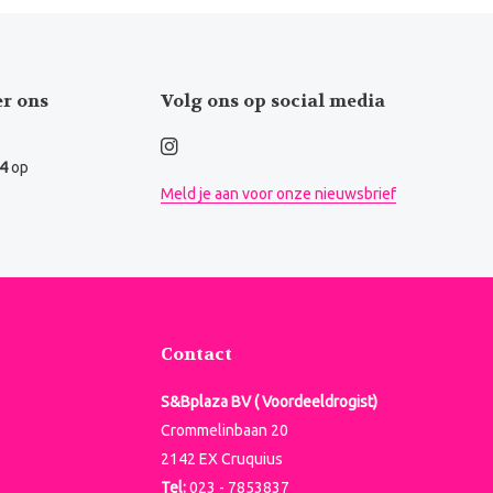
er ons
Volg ons op social media
.4
op
Meld je aan voor onze nieuwsbrief
Contact
S&Bplaza BV ( Voordeeldrogist)
Crommelinbaan 20
2142 EX Cruquius
Tel:
023 - 7853837