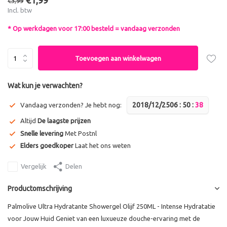
€1,99
€3,99
Incl. btw
* Op werkdagen voor 17:00 besteld = vandaag verzonden
Toevoegen aan winkelwagen
Wat kun je verwachten?
2018/12/25
0
6
:
5
0
:
3
7
Vandaag verzonden? Je hebt nog:
Altijd
De laagste prijzen
Snelle levering
Met Postnl
Elders goedkoper
Laat het ons weten
Vergelijk
Delen
Productomschrijving
Palmolive Ultra Hydratante Showergel Olijf 250ML - Intense Hydratatie
voor Jouw Huid Geniet van een luxueuze douche-ervaring met de