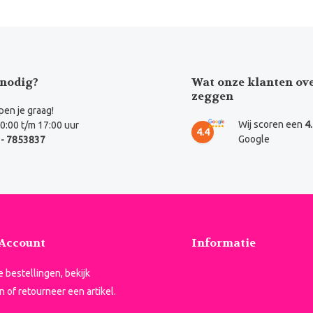
nodig?
Wat onze klanten ov
zeggen
en je graag!
Wij scoren een
4
0:00 t/m 17:00 uur
4.4
Google
- 7853837
 Account
Informatie
je bestellingen, bekijk
n of retourneer een artikel.