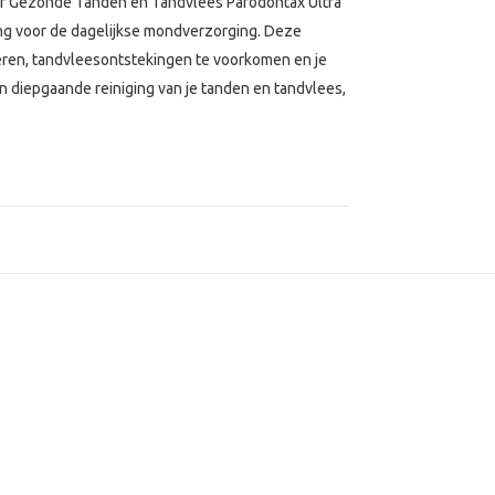
oor Gezonde Tanden en Tandvlees Parodontax Ultra
ing voor de dagelijkse mondverzorging. Deze
deren, tandvleesontstekingen te voorkomen en je
 diepgaande reiniging van je tanden en tandvlees,