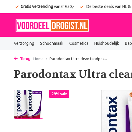
onden
Gratis verzending
vanaf €50,-
De beste deals van NL &
Verzorging
Schoonmaak
Cosmetica
Huishoudelijk
Bab
Terug
Home
Parodontax Ultra clean tandpas...
Parodontax Ultra cle
29% sale