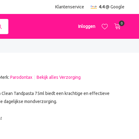
ending
vanaf €50,-
Klantenservice
4.4
@ Google
0
Inloggen
Merk:
Parodontax
Bekijk alles Verzorging
Account aanmaken
Account aanmaken
a Clean Tandpasta 75ml biedt een krachtige en effectieve
de dagelijkse mondverzorging.
: