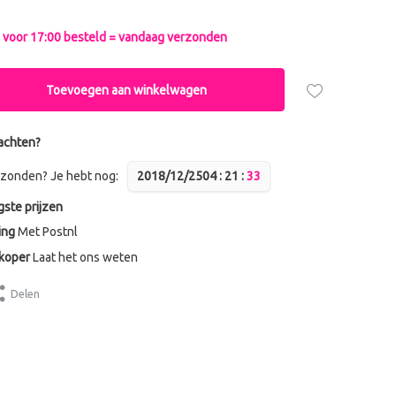
voor 17:00 besteld = vandaag verzonden
Toevoegen aan winkelwagen
achten?
zonden? Je hebt nog:
2018/12/25
0
4
:
2
1
:
3
3
gste prijzen
ing
Met Postnl
dkoper
Laat het ons weten
Delen