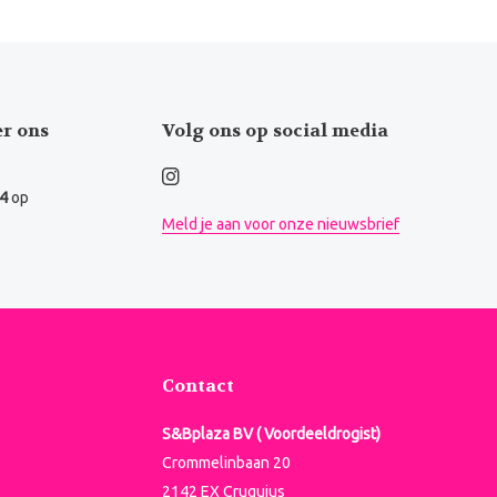
er ons
Volg ons op social media
.4
op
Meld je aan voor onze nieuwsbrief
Contact
S&Bplaza BV ( Voordeeldrogist)
Crommelinbaan 20
2142 EX Cruquius