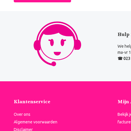
Hulp 
We help
ma-vr 1
☎ 023 
Klantenservice
Mijn
Over ons
Bekijk 
Algemene voorwaarden
facture
Disclaimer