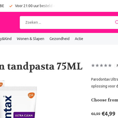
 BE
Voor 21:00 uur besteld = vandaag verzonden
Gratis verz
y&Kind
Wonen & Slapen
Gezondheid
Actie
an tandpasta 75ML
Parodontax Ultr
oplossing voor 
Choose from
€4,99
€6,99