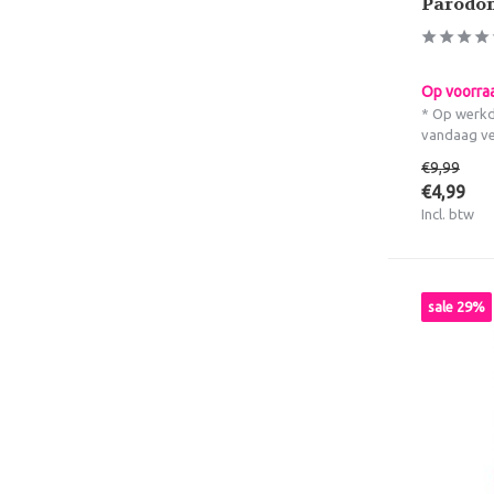
Parodon
Op voorra
* Op werkd
vandaag v
€9,99
€4,99
Incl. btw
sale 29%