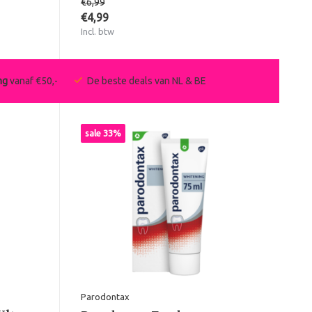
€6,99
€4,99
Incl. btw
ng
vanaf €50,-
De beste deals van NL & BE
sale 33%
Parodontax