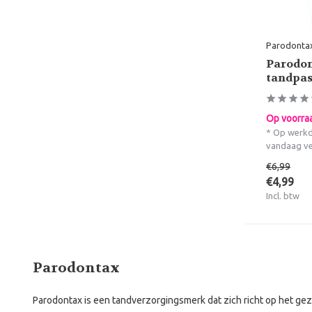
Parodonta
Parodon
tandpa
Op voorra
* Op werkd
vandaag v
€6,99
€4,99
Incl. btw
Parodontax
Parodontax is een tandverzorgingsmerk dat zich richt op het g