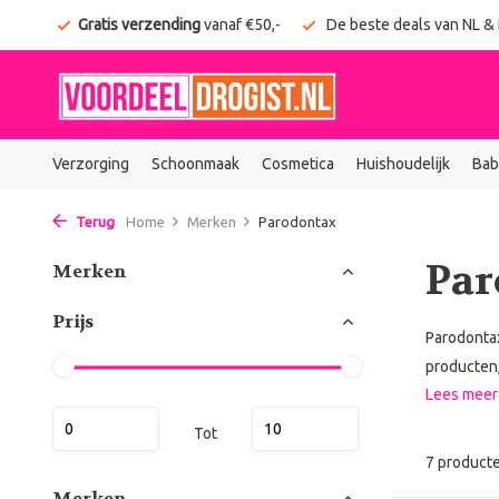
onden
Gratis verzending
vanaf €50,-
De beste deals van NL &
Verzorging
Schoonmaak
Cosmetica
Huishoudelijk
Bab
Terug
Home
Merken
Parodontax
Par
Merken
Prijs
Parodontax
producten,
Lees mee
Tot
7 product
Merken