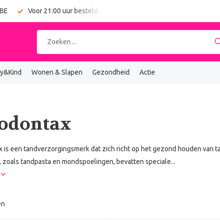
 BE
Voor 21:00 uur besteld = vandaag verzonden
Gratis verz
y&Kind
Wonen & Slapen
Gezondheid
Actie
odontax
 is een tandverzorgingsmerk dat zich richt op het gezond houden van
 zoals tandpasta en mondspoelingen, bevatten speciale...
r
en