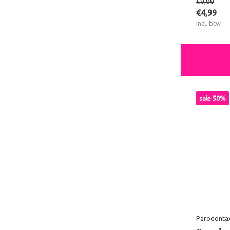
€9,99
€4,99
Incl. btw
sale 50%
Parodonta