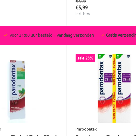
€7,99
€5,99
Incl. btw
Voor 21:00 uur besteld = vandaag verzonden
Gratis verzendi
sale 23%
x
Parodontax