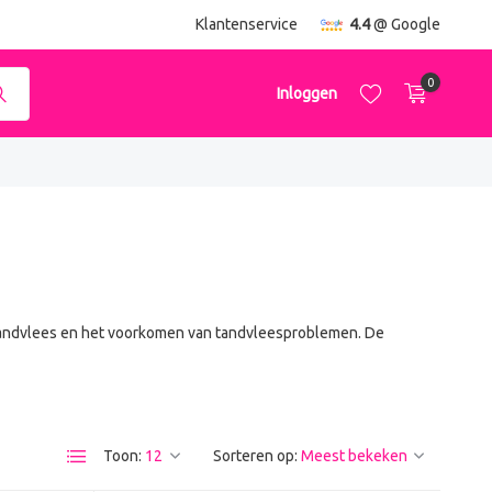
ending
vanaf €50,-
Klantenservice
4.4
@ Google
0
Inloggen
Account aanmaken
Account aanmaken
 tandvlees en het voorkomen van tandvleesproblemen. De
Toon:
Sorteren op: