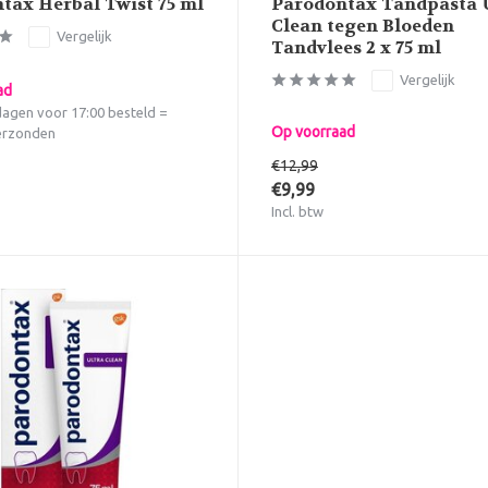
tax Herbal Twist 75 ml
Parodontax Tandpasta 
Clean tegen Bloeden
Vergelijk
Tandvlees 2 x 75 ml
Vergelijk
ad
agen voor 17:00 besteld =
Op voorraad
erzonden
€12,99
€9,99
Incl. btw