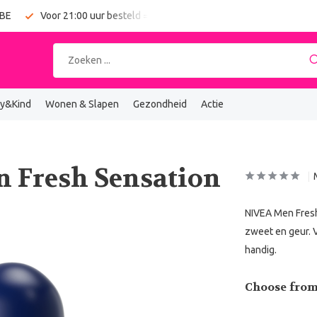
 BE
Voor 21:00 uur besteld = vandaag verzonden
Gratis verz
y&Kind
Wonen & Slapen
Gezondheid
Actie
n Fresh Sensation
NIVEA Men Fresh
zweet en geur. V
handig.
Choose from