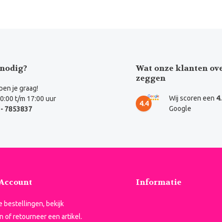
nodig?
Wat onze klanten ov
zeggen
en je graag!
Wij scoren een
4
0:00 t/m 17:00 uur
4.4
Google
- 7853837
 Account
Informatie
je bestellingen, bekijk
n of retourneer een artikel.