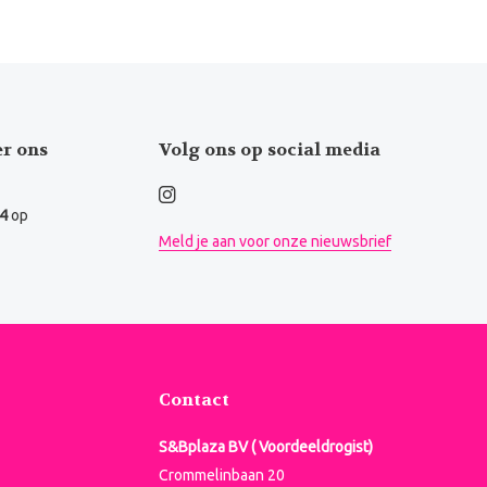
er ons
Volg ons op social media
.4
op
Meld je aan voor onze nieuwsbrief
Contact
S&Bplaza BV ( Voordeeldrogist)
Crommelinbaan 20