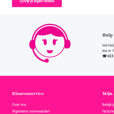
Schrijf je eigen review
Hulp 
We help
ma-vr 1
☎ 023 
Klantenservice
Mijn
Over ons
Bekijk 
Algemene voorwaarden
facture