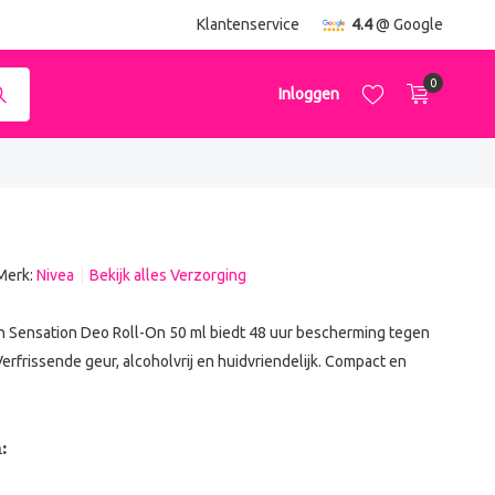
ending
vanaf €50,-
Klantenservice
4.4
@ Google
0
Inloggen
Merk:
Nivea
Bekijk alles Verzorging
Account aanmaken
Account aanmaken
 Sensation Deo Roll-On 50 ml biedt 48 uur bescherming tegen
erfrissende geur, alcoholvrij en huidvriendelijk. Compact en
: