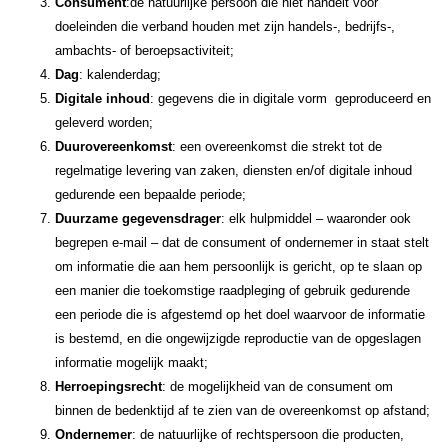
Consument
:de natuurlijke persoon die niet handelt voor
doeleinden die verband houden met zijn handels-, bedrijfs-,
ambachts- of beroepsactiviteit;
Dag
: kalenderdag;
Digitale inhoud
: gegevens die in digitale vorm geproduceerd en
geleverd worden;
Duurovereenkomst
: een overeenkomst die strekt tot de
regelmatige levering van zaken, diensten en/of digitale inhoud
gedurende een bepaalde periode;
Duurzame gegevensdrager
: elk hulpmiddel – waaronder ook
begrepen e-mail – dat de consument of ondernemer in staat stelt
om informatie die aan hem persoonlijk is gericht, op te slaan op
een manier die toekomstige raadpleging of gebruik gedurende
een periode die is afgestemd op het doel waarvoor de informatie
is bestemd, en die ongewijzigde reproductie van de opgeslagen
informatie mogelijk maakt;
Herroepingsrecht
: de mogelijkheid van de consument om
binnen de bedenktijd af te zien van de overeenkomst op afstand;
Ondernemer
: de natuurlijke of rechtspersoon die producten,