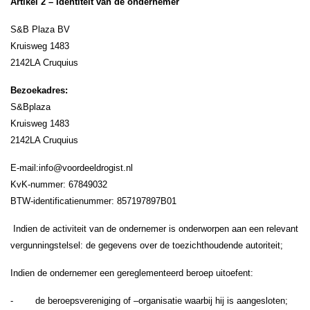
Artikel 2 – Identiteit van de ondernemer
S&B Plaza BV
Kruisweg 1483
2142LA Cruquius
Bezoekadres:
S&Bplaza
Kruisweg 1483
2142LA Cruquius
E-mail:
info@voordeeldrogist.nl
KvK-nummer: 67849032
BTW-identificatienummer: 857197897B01
Indien de activiteit van de ondernemer is onderworpen aan een relevant
vergunningstelsel: de gegevens over de toezichthoudende autoriteit;
Indien de ondernemer een gereglementeerd beroep uitoefent:
- de beroepsvereniging of –organisatie waarbij hij is aangesloten;