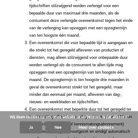
tijdschriften stilzwijgend worden verlengd voor een
bepaalde duur van maximaal drie maanden, als de
consument deze verlengde overeenkomst tegen het einde
van de verlenging kan opzeggen met een opzegtermijn
van ten hoogste één maand.
Een overeenkomst die voor bepaalde tijd is aangegaan en
die strekt tot het geregeld afleveren van producten of
diensten, mag alleen stilzwijgend voor onbepaalde duur
worden verlengd als de consument te allen tijde mag
opzeggen met een opzegtermijn van ten hoogste één
maand. De opzegtermijn is ten hoogste drie maanden in
geval de overeenkomst strekt tot het geregeld, maar
minder dan eenmaal per maand, afleveren van dag-,
nieuws- en weekbladen en tijdschriften.
Een overeenkomst met beperkte duur tot het geregeld ter
kennismaking afleveren van dag-, nieuws- en weekbladen
Wij slaan cookies op om onze website te verbeteren. Is dat akkoord?
en tijdschriften (proef- of kennismakingsabonnement)
Ja
Nee
Meer over cookies »
wordt niet stilzwijgend voortgezet en eindigt automatisch