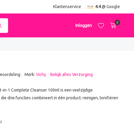
ending
vanaf €50,-
Klantenservice
4.4
@ Google
0
Inloggen
beoordeling
Merk:
Vichy
Bekijk alles Verzorging
Account aanmaken
Account aanmaken
3-in-1 Complete Cleanser 100ml is een veelzijdige
 die drie functies combineert in één product: reinigen, tonifiëren
: