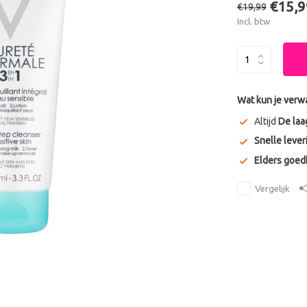
€15,9
€19,99
Incl. btw
Wat kun je verw
Altijd
De laa
Snelle lever
Elders goe
Vergelijk