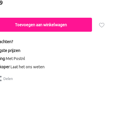
9
Toevoegen aan winkelwagen
achten?
gste prijzen
ing
Met Postnl
dkoper
Laat het ons weten
Delen