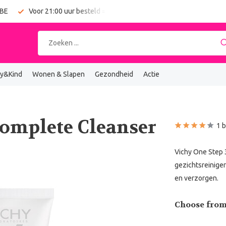
 BE
Voor 21:00 uur besteld = vandaag verzonden
Gratis verz
y&Kind
Wonen & Slapen
Gezondheid
Actie
 Complete Cleanser
1 
Vichy One Step 
gezichtsreiniger
en verzorgen.
Choose from