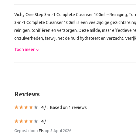
Vichy One Step 3-in-1 Complete Cleanser 100ml – Reiniging, Toni
3-in-1 Complete Cleanser 100ml is een veelzijdige gezichtsreinig
reinigen, tonifiëren en verzorgen. Deze milde, maar effectieve re
onzuiverheden, terwijl het de huid hydrateert en verzacht. Verrij
Toon meer
Reviews
4
/
Based on 1 reviews
5
4
/
5
Gepost door:
Els
op 5 April 2026