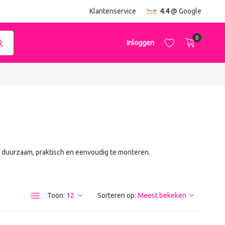
ending
vanaf €50,-
Klantenservice
4.4
@ Google
0
Inloggen
Account aanmaken
Account aanmaken
: duurzaam, praktisch en eenvoudig te monteren.
Toon:
Sorteren op: