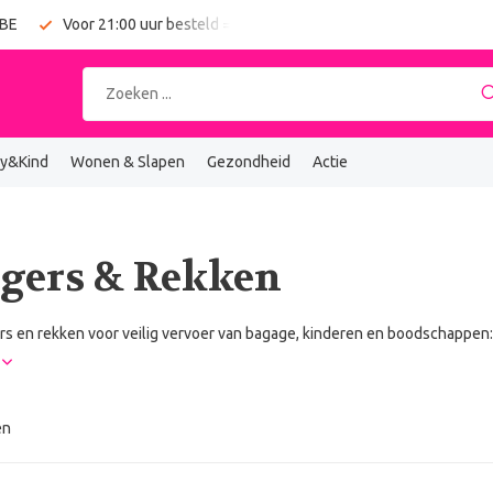
 BE
Voor 21:00 uur besteld = vandaag verzonden
Gratis verz
y&Kind
Wonen & Slapen
Gezondheid
Actie
gers & Rekken
rs en rekken voor veilig vervoer van bagage, kinderen en boodschappen
r
en