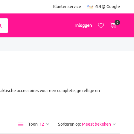
ending
vanaf €50,-
Klantenservice
4.4
@ Google
0
Inloggen
Account aanmaken
Account aanmaken
aktische accessoires voor een complete, gezellige en
Toon:
Sorteren op: