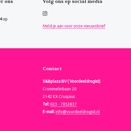
er ons
Volg ons op social media
.4
op
Meld je aan voor onze nieuwsbrief
Contact
S&Bplaza BV ( Voordeeldrogist)
Crommelinbaan 20
2142 EX Cruquius
Tel:
023 - 7853837
E-mail:
info@voordeeldrogist.nl