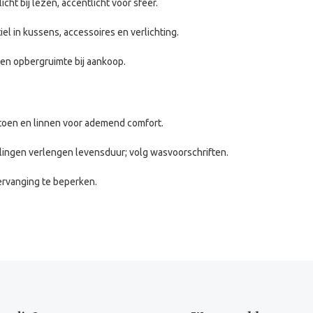
ht bij lezen, accentlicht voor sfeer.
el in kussens, accessoires en verlichting.
n opbergruimte bij aankoop.
toen en linnen voor ademend comfort.
ngen verlengen levensduur; volg wasvoorschriften.
vervanging te beperken.