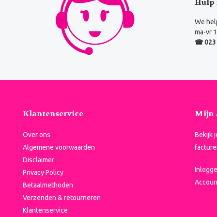
Hulp 
We help
ma-vr 1
☎ 023 
Klantenservice
Mijn
Over ons
Bekijk 
Algemene voorwaarden
facture
Disclaimer
Inlogg
Privacy Policy
Accoun
Betaalmethoden
Verzenden & retourneren
Klantenservice