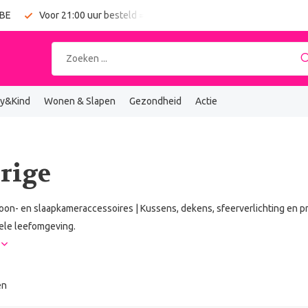
 BE
Voor 21:00 uur besteld = vandaag verzonden
Gratis verz
y&Kind
Wonen & Slapen
Gezondheid
Actie
rige
on- en slaapkameraccessoires | Kussens, dekens, sfeerverlichting en pr
ele leefomgeving.
r
en