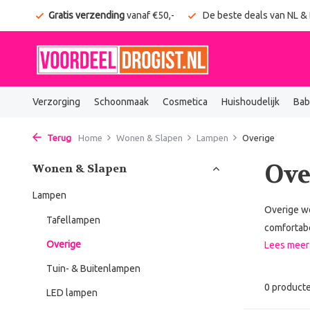
onden
Gratis verzending
vanaf €50,-
De beste deals van NL &
Verzorging
Schoonmaak
Cosmetica
Huishoudelijk
Bab
Terug
Home
Wonen & Slapen
Lampen
Overige
Ove
Wonen & Slapen
Lampen
Overige wo
Tafellampen
comfortab
Overige
Lees mee
Tuin- & Buitenlampen
0 product
LED lampen