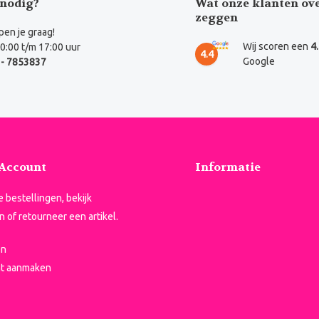
nodig?
Wat onze klanten ov
zeggen
en je graag!
Wij scoren een
4
0:00 t/m 17:00 uur
4.4
Google
- 7853837
 Account
Informatie
je bestellingen, bekijk
n of retourneer een artikel.
en
t aanmaken