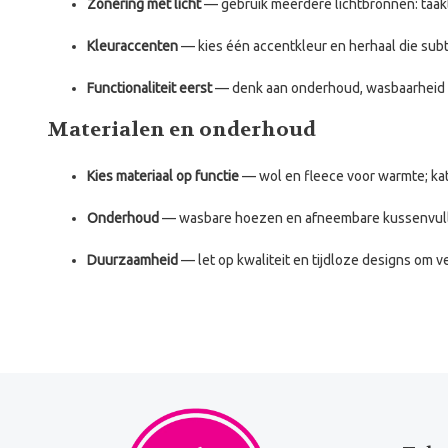
Zonering met licht
— gebruik meerdere lichtbronnen: taaklic
Kleuraccenten
— kies één accentkleur en herhaal die subti
Functionaliteit eerst
— denk aan onderhoud, wasbaarheid e
Materialen en onderhoud
Kies materiaal op functie
— wol en fleece voor warmte; ka
Onderhoud
— wasbare hoezen en afneembare kussenvulli
Duurzaamheid
— let op kwaliteit en tijdloze designs om 