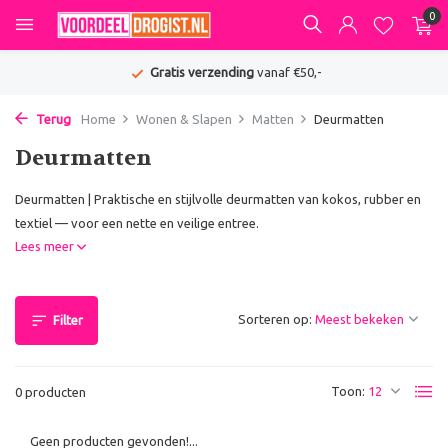
0
Gratis verzending
vanaf €50,-
Terug
Home
Wonen & Slapen
Matten
Deurmatten
Deurmatten
Deurmatten | Praktische en stijlvolle deurmatten van kokos, rubber en
textiel — voor een nette en veilige entree.
Lees meer
Sorteren op:
Filter
Toon:
0 producten
Geen producten gevonden!...