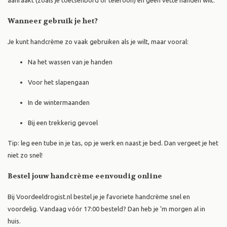
aanraakt (zoals je toetsenbord of telefoon) en geen vette handen wilt.
Wanneer gebruik je het?
Je kunt handcrème zo vaak gebruiken als je wilt, maar vooral:
Na het wassen van je handen
Voor het slapengaan
In de wintermaanden
Bij een trekkerig gevoel
Tip: leg een tube in je tas, op je werk en naast je bed. Dan vergeet je het
niet zo snel!
Bestel jouw handcrème eenvoudig online
Bij Voordeeldrogist.nl bestel je je favoriete handcrème snel en
voordelig. Vandaag vóór 17:00 besteld? Dan heb je ’m morgen al in
huis.