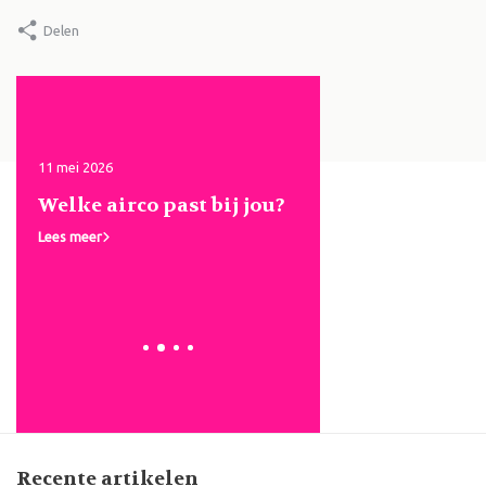
Delen
11 mei 2026
11 mei 2026
d
Welke airco past bij jou?
Aquafresh
Mondverzorging | 
Lees meer
White, Active Fre
Fresh Mint
Lees meer
Recente artikelen