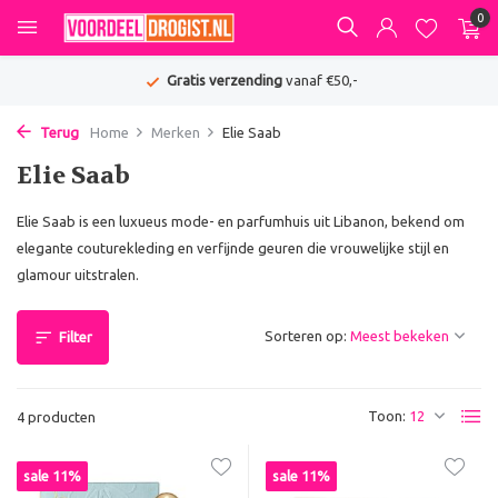
0
Gratis verzending
vanaf €50,-
Terug
Home
Merken
Elie Saab
Elie Saab
Elie Saab is een luxueus mode- en parfumhuis uit Libanon, bekend om
elegante couturekleding en verfijnde geuren die vrouwelijke stijl en
glamour uitstralen.
Sorteren op:
Filter
Toon:
4 producten
sale 11%
sale 11%