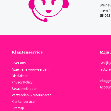
We help
ma-vr 1
☎ 023 
Klantenservice
Mijn
Over ons
Bekijk 
Algemene voorwaarden
facture
Disclaimer
Inlogg
Privacy Policy
Accoun
Betaalmethoden
Verzenden & retourneren
Klantenservice
Sitemap