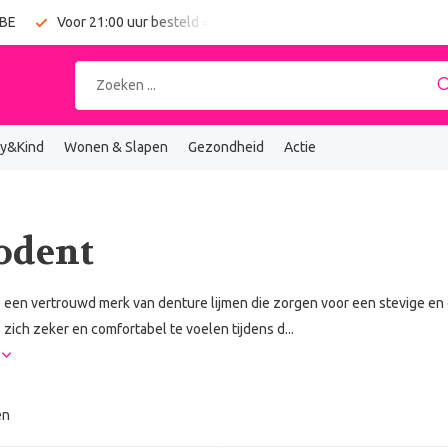
 BE
Voor 21:00 uur besteld = vandaag verzonden
Gratis verz
y&Kind
Wonen & Slapen
Gezondheid
Actie
odent
s een vertrouwd merk van denture lijmen die zorgen voor een stevige en 
 zich zeker en comfortabel te voelen tijdens d...
r
en