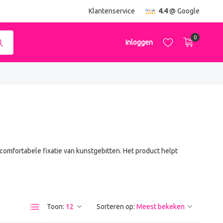
ending
vanaf €50,-
Klantenservice
4.4
@ Google
0
Inloggen
Account aanmaken
Account aanmaken
comfortabele fixatie van kunstgebitten. Het product helpt
Toon:
Sorteren op: