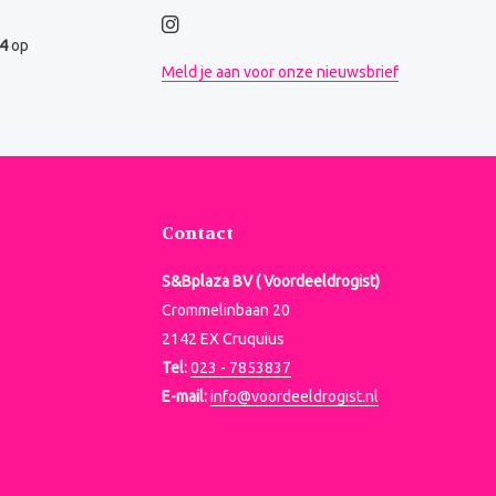
.4
op
Meld je aan voor onze nieuwsbrief
Contact
S&Bplaza BV ( Voordeeldrogist)
Crommelinbaan 20
2142 EX Cruquius
Tel:
023 - 7853837
E-mail:
info@voordeeldrogist.nl