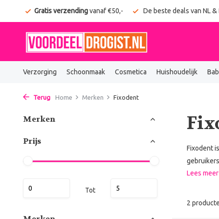
onden
Gratis verzending
vanaf €50,-
De beste deals van NL &
Verzorging
Schoonmaak
Cosmetica
Huishoudelijk
Bab
Terug
Home
Merken
Fixodent
Fix
Merken
Prijs
Fixodent i
gebruikers
Lees mee
Tot
2 product
Merken