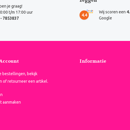
zeggen
en je graag!
Wij scoren een
4
0:00 t/m 17:00 uur
4.4
Google
- 7853837
 Account
Informatie
je bestellingen, bekijk
n of retourneer een artikel.
en
t aanmaken