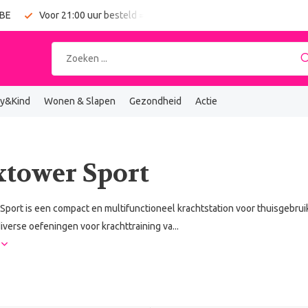
 BE
Voor 21:00 uur besteld = vandaag verzonden
Gratis verz
y&Kind
Wonen & Slapen
Gezondheid
Actie
xtower Sport
Sport is een compact en multifunctioneel krachtstation voor thuisgebru
diverse oefeningen voor krachttraining va...
r