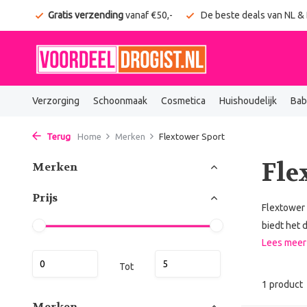
onden
Gratis verzending
vanaf €50,-
De beste deals van NL &
Verzorging
Schoonmaak
Cosmetica
Huishoudelijk
Bab
Terug
Home
Merken
Flextower Sport
Fle
Merken
Prijs
Flextower 
biedt het 
Lees mee
Tot
1 product
Merken