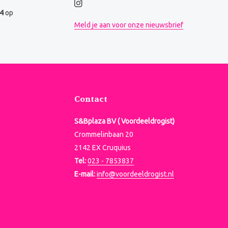
.4
op
Meld je aan voor onze nieuwsbrief
Contact
S&Bplaza BV ( Voordeeldrogist)
Crommelinbaan 20
2142 EX Cruquius
Tel:
023 - 7853837
E-mail:
info@voordeeldrogist.nl