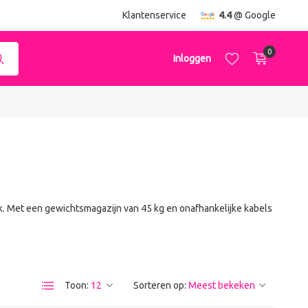
ending
vanaf €50,-
Klantenservice
4.4
@ Google
0
Inloggen
Account aanmaken
Account aanmaken
ik. Met een gewichtsmagazijn van 45 kg en onafhankelijke kabels
Toon:
Sorteren op: