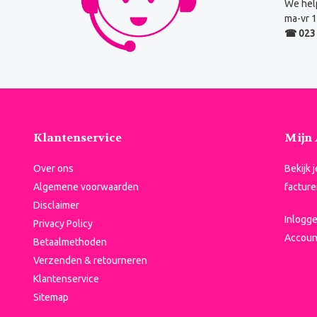
We help
ma-vr 1
☎ 023 
Klantenservice
Mijn
Over ons
Bekijk 
Algemene voorwaarden
facture
Disclaimer
Inlogg
Privacy Policy
Accoun
Betaalmethoden
Verzenden & retourneren
Klantenservice
Sitemap