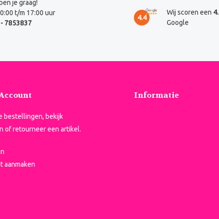
en je graag!
Wij scoren een
4
0:00 t/m 17:00 uur
4.4
Google
- 7853837
 Account
Informatie
je bestellingen, bekijk
n of retourneer een artikel.
en
t aanmaken