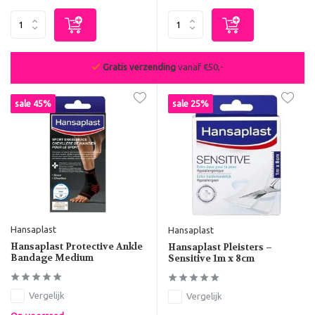
Gratis verzending
vanaf €50,-
sale 45%
sale 25%
Hansaplast
Hansaplast
Hansaplast Protective Ankle
Hansaplast Pleisters –
Bandage Medium
Sensitive 1m x 8cm
Vergelijk
Vergelijk