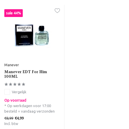
sale 44%
Manever
Manever EDT For Him
100ML
Vergelijk
Op voorraad
* Op werkdagen voor 17:00
besteld = vandaag verzonden
€8,99
€4,99
Incl. btw