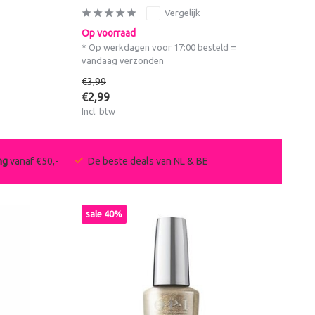
Vergelijk
Op voorraad
* Op werkdagen voor 17:00 besteld =
vandaag verzonden
€3,99
€2,99
Incl. btw
ng
vanaf €50,-
De beste deals van NL & BE
sale 40%