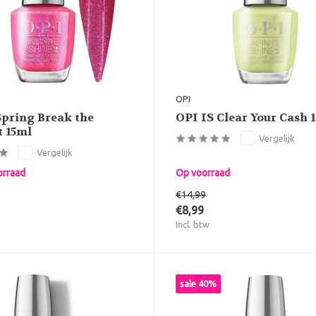
OPI
Spring Break the
OPI IS Clear Your Cash 
t 15ml
Vergelijk
Vergelijk
orraad
Op voorraad
€14,99
€8,99
Incl. btw
sale 40%