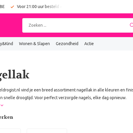
Voor 21:00 uur besteld = vandaag verzonden
Gratis verzendin
y&Kind
Wonen & Slapen
Gezondheid
Actie
ellak
eldrogist.nl vind je een breed assortiment nagellak in alle kleuren en fini
n snelle droogtijd. Voor perfect verzorgde nagels, elke dag opnieuw.
r
erken