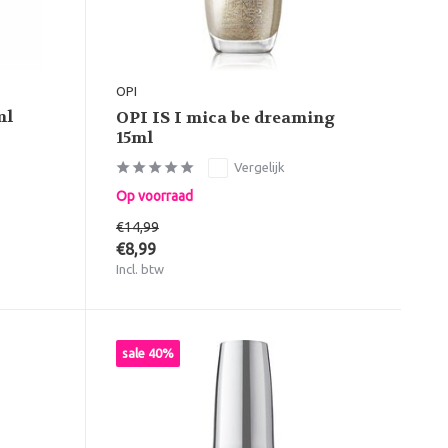
OPI
ml
OPI IS I mica be dreaming
15ml
Vergelijk
Op voorraad
€14,99
€8,99
Incl. btw
sale 40%