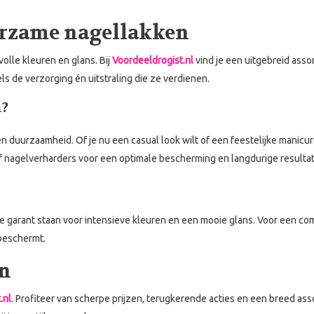
uurzame nagellakken
volle kleuren en glans. Bij
Voordeeldrogist.nl
vind je een uitgebreid asso
ls de verzorging én uitstraling die ze verdienen.
n?
 duurzaamheid. Of je nu een casual look wilt of een feestelijke manicure, 
f nagelverharders voor een optimale bescherming en langdurige resulta
 garant staan voor intensieve kleuren en een mooie glans. Voor een com
 beschermt.
en
.nl
. Profiteer van scherpe prijzen, terugkerende acties en een breed asso