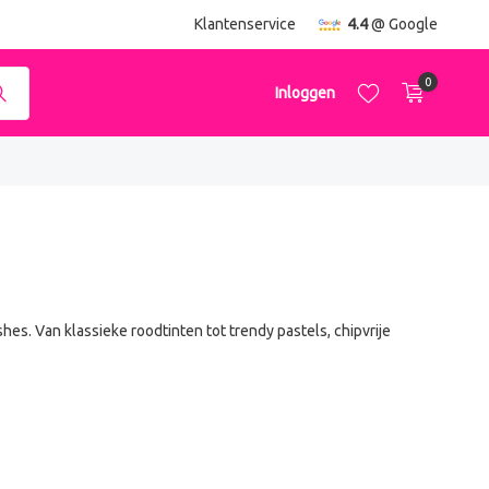
g
vanaf €50,-
Klantenservice
4.4
@ Google
0
Inloggen
Account aanmaken
Account aanmaken
shes. Van klassieke roodtinten tot trendy pastels, chipvrije