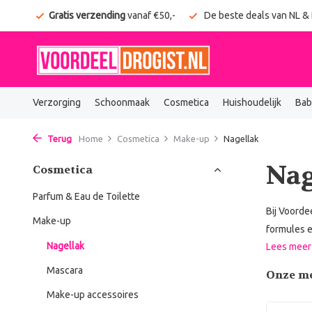
Gratis verzending
vanaf €50,-
De beste deals van NL & BE
Verzorging
Schoonmaak
Cosmetica
Huishoudelijk
Bab
Terug
Home
Cosmetica
Make-up
Nagellak
Nag
Cosmetica
Parfum & Eau de Toilette
Bij Voorde
Make-up
formules e
Nagellak
Lees mee
Mascara
Onze m
Make-up accessoires