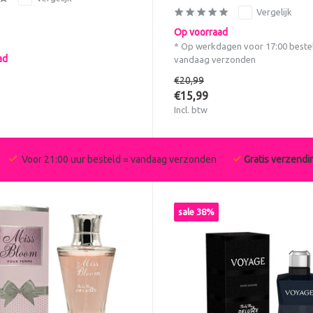
Vergelijk
Op voorraad
* Op werkdagen voor 17:00 beste
ad
vandaag verzonden
€20,99
€15,99
Incl. btw
Voor 21:00 uur besteld = vandaag verzonden
Gratis verzendi
sale 38%