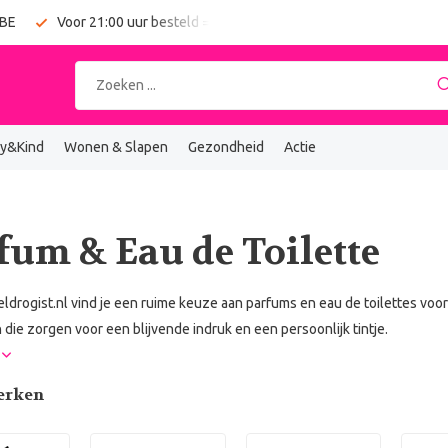
 BE
Voor 21:00 uur besteld = vandaag verzonden
Gratis verz
y&Kind
Wonen & Slapen
Gezondheid
Actie
fum & Eau de Toilette
eldrogist.nl vind je een ruime keuze aan parfums en eau de toilettes voor
die zorgen voor een blijvende indruk en een persoonlijk tintje.
r
erken