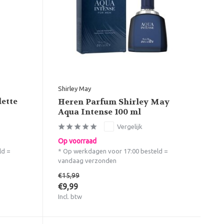
Shirley May
lette
Heren Parfum Shirley May
Aqua Intense 100 ml
Vergelijk
Op voorraad
ld =
* Op werkdagen voor 17:00 besteld =
vandaag verzonden
€15,99
€9,99
Incl. btw