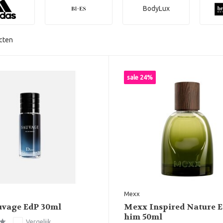
BodyLux
cten
sale 24%
Mexx
uvage EdP 30ml
Mexx Inspired Nature E
him 50ml
Vergelijk