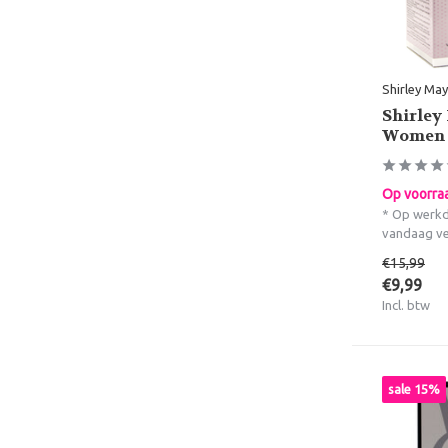
Shirley May
Shirley
Women 
Op voorra
* Op werkd
vandaag v
€15,99
€9,99
Incl. btw
sale 15%