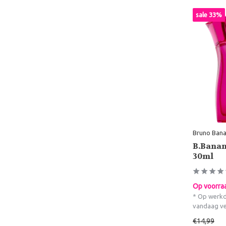
sale 33%
Bruno Bana
B.Bana
30ml
Op voorra
* Op werkd
vandaag v
€14,99