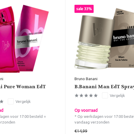
sale 33%
ni
Bruno Banani
ni Pure Woman EdT
B.Banani Man EdT Spra
Vergelijk
Vergelijk
ad
Op voorraad
agen voor 17:00 besteld =
* Op werkdagen voor 17:00 beste
erzonden
vandaag verzonden
€14,99