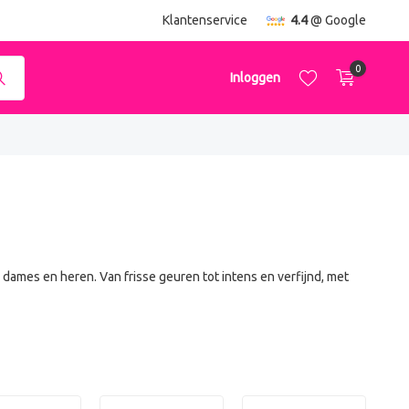
ending
vanaf €50,-
Klantenservice
4.4
@ Google
0
Inloggen
Account aanmaken
Account aanmaken
 dames en heren. Van frisse geuren tot intens en verfijnd, met