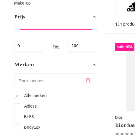
Make-up
Prijs
131 produ
Tot
sale 10%
Merken
Alle merken
Adidas
BI-ES
Dior
Dior Sa
BodyLux