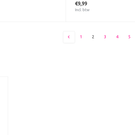
€9,99
Incl. btw
1
2
3
4
5