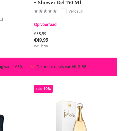
+ Shower Gel 150 Ml
Vergelijk
ld =
Op voorraad
€55,99
€49,99
Incl. btw
ng
vanaf €50,-
De beste deals van NL & BE
sale 10%