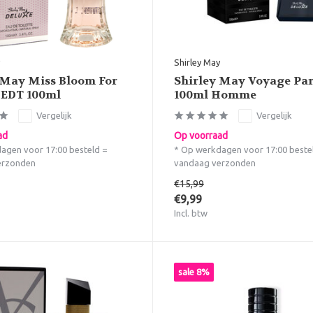
Shirley May
 May Miss Bloom For
Shirley May Voyage Pa
EDT 100ml
100ml Homme
Vergelijk
Vergelijk
ad
Op voorraad
agen voor 17:00 besteld =
* Op werkdagen voor 17:00 beste
erzonden
vandaag verzonden
€15,99
€9,99
Incl. btw
sale 8%