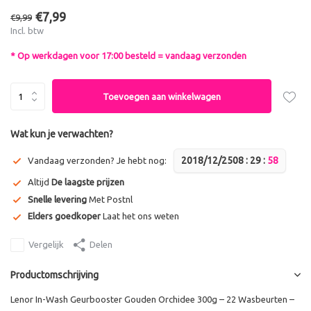
€7,99
€9,99
Incl. btw
* Op werkdagen voor 17:00 besteld = vandaag verzonden
Toevoegen aan winkelwagen
Wat kun je verwachten?
2018/12/25
0
8
:
2
9
:
5
8
Vandaag verzonden? Je hebt nog:
Altijd
De laagste prijzen
Snelle levering
Met Postnl
Elders goedkoper
Laat het ons weten
Vergelijk
Delen
Productomschrijving
Lenor In-Wash Geurbooster Gouden Orchidee 300g – 22 Wasbeurten –