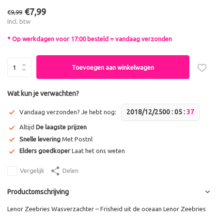
€7,99
€9,99
Incl. btw
* Op werkdagen voor 17:00 besteld = vandaag verzonden
Toevoegen aan winkelwagen
Wat kun je verwachten?
2018/12/25
0
0
:
0
5
:
3
6
Vandaag verzonden? Je hebt nog:
Altijd
De laagste prijzen
Snelle levering
Met Postnl
Elders goedkoper
Laat het ons weten
Vergelijk
Delen
Productomschrijving
Lenor Zeebries Wasverzachter – Frisheid uit de oceaan Lenor Zeebries