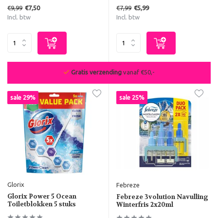
€9,99
€7,99
€7,50
€5,99
Incl. btw
Incl. btw
De beste deals van NL & BE
sale 29%
sale 25%
Glorix
Febreze
Glorix Power 5 Ocean
Febreze 3volution Navulling
Toiletblokken 5 stuks
Winterfris 2x20ml