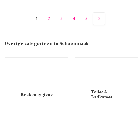
1
2
3
4
5
Overige categorieën in Schoonmaak
Toilet &
Keukenhygiëne
Badkamer