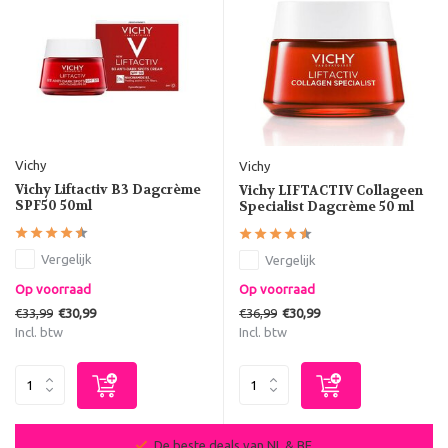
Vichy
Vichy
Vichy Liftactiv B3 Dagcrème
Vichy LIFTACTIV Collageen
SPF50 50ml
Specialist Dagcrème 50 ml
Vergelijk
Vergelijk
Op voorraad
Op voorraad
€33,99
€36,99
€30,99
€30,99
Incl. btw
Incl. btw
De beste deals van NL & BE